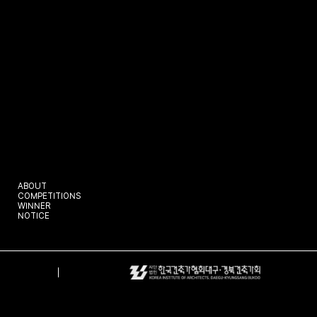
ABOUT
COMPETITIONS
WINNER
NOTICE
EN
EN
KR
CH
JP
TH
VN
ID
MY
Login
PARTNER
상호명
대경건축가회
사업장 주소
(42839) 대구광역시 달서구 상화로 310,2층(도원동)